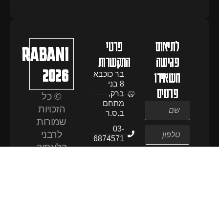
לתיאום
פרטי
RABANI
פגישה
התקשרות
2026
השאירו
בר כוכבא
8 בני
פרטים
ברק,
© כל
מתחם
הזכויות
ב.ס.ר
שמורות
03-
לרבני
6874571
קלאסיק
053-
2026
שליחה
6007001
האתר
Rabani.classic1@gmail.com
נבנה
באהבה
רבה ע״י