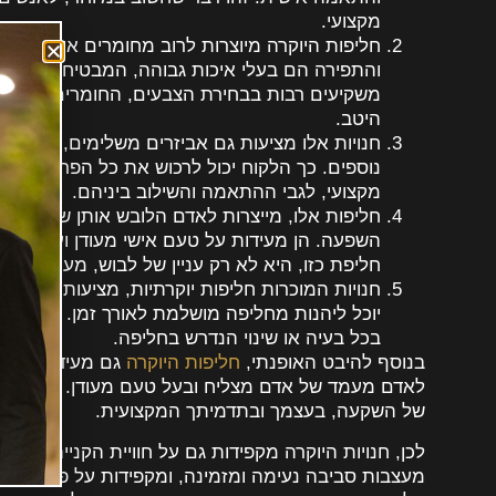
מקצועי.
חליפות היוקרה מיוצרות לרוב מחומרים איכותיים כג
והתפירה הם בעלי איכות גבוהה, המבטיחים חליפ
משקיעים רבות בבחירת הצבעים, החומרים והגזרות
היטב.
חנויות אלו מציעות גם אביזרים משלימים, כגון: ענ
נוספים. כך הלקוח יכול לרכוש את כל הפריטים הדר
מקצועי, לגבי ההתאמה והשילוב ביניהם.
חליפות אלו, מייצרות לאדם הלובש אותן שדר של ב
השפעה. הן מעידות על טעם אישי מעודן ועל הקפ
חליפת כזו, היא לא רק עניין של לבוש, מעמד ואיכו
חנויות המוכרות חליפות יוקרתיות, מציעות גם שיר
יוכל ליהנות מחליפה מושלמת לאורך זמן. הן מעסיק
בכל בעיה או שינוי הנדרש בחליפה.
בנוסף להיבט האופנתי,
חליפות היוקרה
גם מעידות על סט
לאדם מעמד של אדם מצליח ובעל טעם מעודן. רכישת חליפ
של השקעה, בעצמך ובתדמיתך המקצועית.
לכן, חנויות היוקרה מקפידות גם על חוויית הקנייה עצמה.
מעצבות סביבה נעימה ומזמינה, ומקפידות על פרטים קט