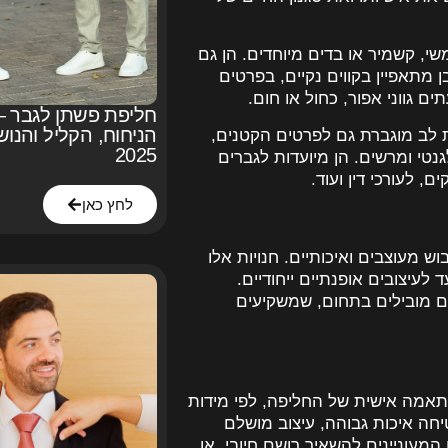
שי, קשמיר או בדים מיוחדים. הן גם
 מתאפיין בקווים נקיים, בפרטים
 גווני אפור, כחול או חום.
חליפת פשתן לגבר –
הניחוח, הקליל והנו
ת לב מוגברת גם לפרטים הקטנים,
2025
נטי ומרשים. הן מיועדות לגברים
 לעורכי דין ועוד.
לחץ כאן
ש מעוצבים ואיכותיים. חנויות אלו
לעיצובים אופנתיים ייחודיים.
בים מובילים בתחום, שמשקיעים
 התאמה אישית של החליפה, לפי מידות
חה איכות גבוהה, עיצוב מושלם
מעוניינים להשאיר רושם חיובי, או