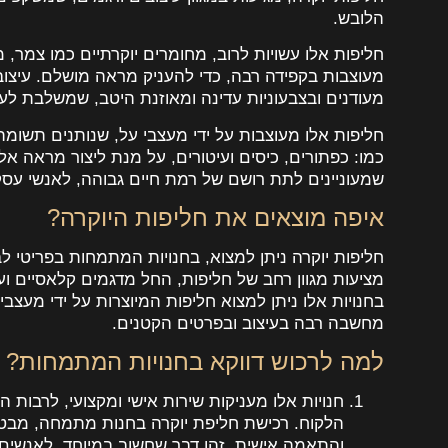
הלובש.
חליפות אלו עשויות לרוב, מחומרים יוקרתיים כמו צמר, מ
מעוצבות בקפידה רבה, כדי להעניק מראה מושלם. עיצובן
מעודנים ובצבעוניות עדינה ומאוזנת היטב, שמשלבת לעתים
חליפות אלו מעוצבות על ידי מעצבי על, שנותנים תשומ
כמו: כפתורים, כיסים ועיטורים, על מנת ליצור מראה אלג
שמעוניינים לתת רושם של רמת חיים גבוהה, לאנשי עסקים,
איפה מוצאים את חליפות היוקרה?
חליפות יוקרה ניתן למצוא, בחנויות המתמחות בפריטי לבו
מציעות מגוון רחב של חליפות, החל מדגמים קלאסיים ועד 
בחנויות אלו ניתן למצוא חליפות המיוצרות על ידי מעצ
מחשבה רבה בעיצוב ובפרטים הקטנים.
למה לרכוש דווקא בחנויות המתמחות?
חנויות אלו מעניקות שירות אישי ומקצועי, לרבות
הלקוח. רכישת חליפת יוקרה בחנות מתמחה, מבטי
והתאמה אישית. זהו דבר שחשוב במיוחד, לאנשים ה