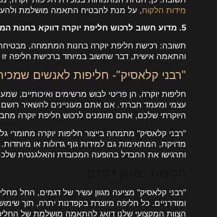
מידות הלקוח
, על מנת להבטיח התאמה מושלמת ולהעני
5. מדוע חשוב לרכוש חליפת יוקרה דווקא בחנות המתמחה?
תשובה: רכישת חליפת יוקרה בחנות המתמחה, מבטיחה א
והתאמה אישית, דבר שחשוב במיוחד ברכישת חליפה זו ד
"רבני קלאסיק"- חליפות לאנשים שמכי
חליפות יוקרה, הן פריטי לבוש מרשימים ואיכותיים, שמע
עצמי ומעמד חברתי. אם אתם מעוניינים להשאיר רושם חי
היוקרתי שלכם, אתם מוזמנים לרכוש חליפת יוקרה מחבר
"רבני קלאסיק" מתמחה בייצור חליפות יוקרה מחומרי גלם
מדויקת, המתאימות גם למידות גוף גדולות או מיוחדות.
ותרגישו את ההבדל בהופעה המכובדת והאלגנטית שלכם
חליפות במגוון דגמים
"רבני קלאסיק" מציעה מגוון עשיר של דגמים, החל מחליפ
ומודרניים. כל חליפה מיוצרת בקפדנות יתרה, תוך שימוש
הצוות המקצועי שלנו דואג להתאמה מושלמת של החליפ