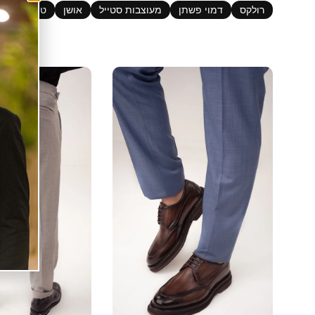
רולקס
דמוי פשתן
מעוצבות סטייל
אושן
טוקסידו