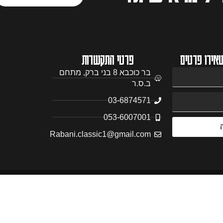
אירו פרטים
פרטי התקשרות
בר כוכבא 8 בני ברק, מתחם
ב.ס.ר
03-6874571
053-6007001
Rabani.classic1@gmail.com