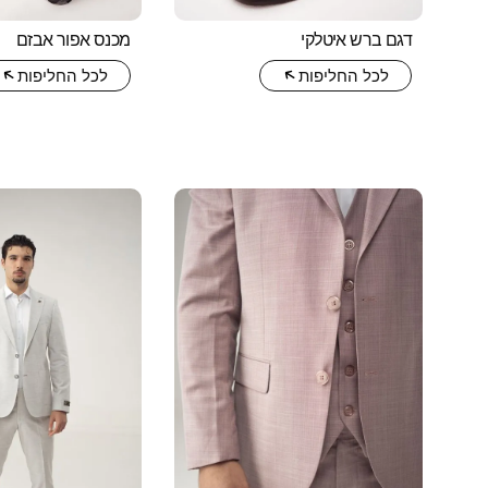
דגם ברש איטלקי
מכנס אפור אבזם
לכל החליפות
לכל החליפות