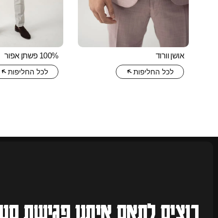
אושן וורוד
100% פשתן אפור
לכל החליפות
לכל החליפות
רוצים לתאם איתנו
פגישת סטי