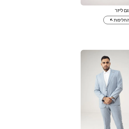
ם לייזר
החליפות