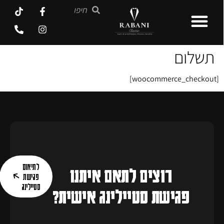
תשלום
[woocommerce_checkout]
לתיאום
רוצים לתאם איתנו
פגישת
סטיילינג
פגישת סטיילינג אישית?