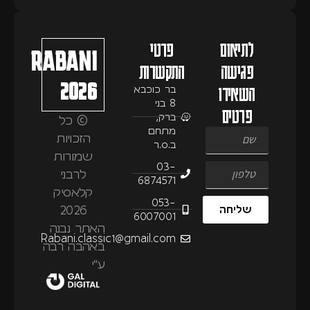
לתיאום
פרטי
RABANI
פגישה
התקשרות
2026
השאירו
בר כוכבא
8 בני
פרטים
ברק,
© כל
מתחם
הזכויות
ב.ס.ר
שמורות
03-
לרבני
6874571
קלאסיק
053-
2026
שליחה
6007001
האתר נבנה
Rabani.classic1@gmail.com
באהבה רבה
ע״י