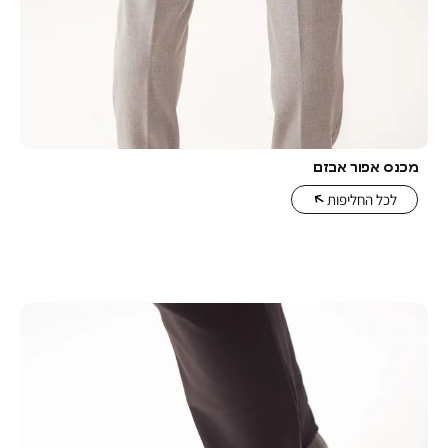
 אבזם
יפות