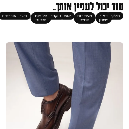
ל לעניין אותך..
מעוצבות
אושן
טוקסידו
חליפות
פשתן
אוברסייז
סטייל
חלקות
לכל סוגי
החליפות
שלנו