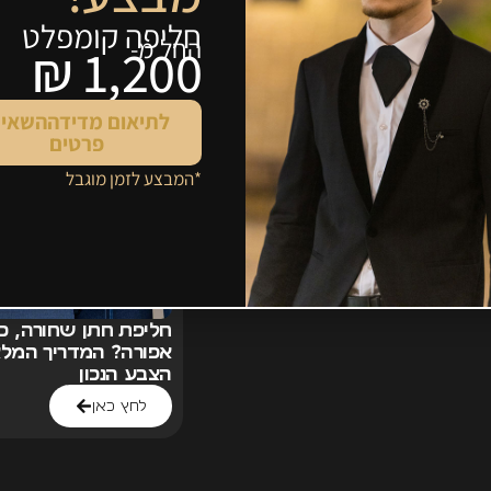
שתיראה נהדר גם בעוד כמה שנים? כל
 קלאסיק תוכל להתאים לך. זו חנות עם
וב להזמנת חליפות. לכן זה לא משנה
 שבטוח זה שכאן, עם צוות המומחים
מהר מאוד אתה תראה שכאן יש שילוב
ירות מקצועי, אדיב ומאוד סובלני.
רוצה
03-
פה? התקשר בכל עת למספר:
חליפת חתן שחורה, כח
אפורה? המדריך המלא
הצבע הנכון
לחץ כאן