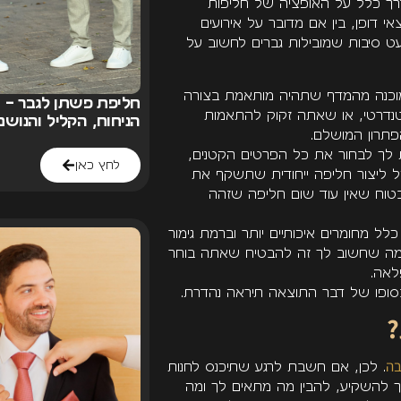
דרך כלל על האופציה של חליפות
אי דופן, בין אם מדובר על אירועים
מעט סיבות שמובילות גברים לחשוב על
מוכנה מהמדף שתהיה מותאמת בצורה
חליפת פשתן לגבר – 
טנדרטי, או שאתה זקוק להתאמות
הניחוח, הקליל והנושם של
פתרון המושלם.
מבצע!
ך לבחור את כל הפרטים הקטנים,
לחץ כאן
ל ליצור חליפה ייחודית שתשקף את
בטוח שאין עוד שום חליפה שזהה
חליפה קומפלט
החל מ-
1,200 ₪
 מחומרים איכותיים יותר וברמת גימור
 ממה שחשוב לך זה להבטיח שאתה בוחר
לתיאום מדידה
השאיר
לאה.
פרטים
סופו של דבר התוצאה תיראה נהדרת.
?
*המבצע לזמן מוגבל
בה
. לכן, אם חשבת לרגע שתיכנס לחנות
ך להשקיע, להבין מה מתאים לך ומה