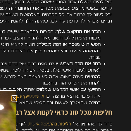
יכול להיות מושלם עבור הסגנון שאתה מחפש. בנוסף, בהזמ
להיעזר באנשי מקצוע שבאמת מכירים את התחום הזה לעומק
יוכל לעזור לך לבחור את כל הפרטים והאלמנטים השונים עבו
דברים שכדאי לך לדעת עוד לפני שאתה הולך להזמין חלי
הגדר את התקציב שלך:
חליפות בהתאמה אישית לגוף י
מוכנות מהמדף. לכן חשוב מאוד להגדיר תקציב לפני ת
חפש חייט מנוסה או חנות מובילה:
חשוב למצוא חייט מנ
בהתאמה אישית. ודא שהחייט מבין את הצרכים שלך
עבורך.
בחר את הבד והצבע:
ישנם סוגים רבים של בדים וצב
לאירוע ולסגנון האישי שלך. בנוסף, אם זו חליפה שמי
להתאים לעונה בשנה. אתה לא באמת רוצה ללבוש את
לקחת את הפרט הזה בחשבון.
התייעץ עם אנשי המקצוע שמלווים אותך:
חליפות הן עו
דאי שתתייעץ עם אנשי המק
את הסיכוי שתצא מרוצה, כ
בחירה שתצטרך לעשות וכך הסיכוי שתצא מרוצה יגדל
חליפות מכל סוג כדאי לקנות אצל רבני קל
חליפות בהתאמה אישית
ברור לך שהרעיון של
לגוף מוצא חן ב
לאהוב את התוצאה הסופית? אם כך, יש לבדוק, בין היתר, לא