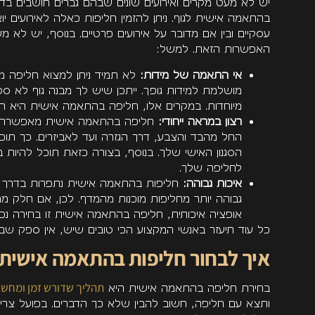
יש לא מעט מקרים ואירועים שונים שבהם גברים חושבים ב
בהתאמה אישית לגוף. ניתן להזמין חליפות כאלה לאירועים יוצ
עסקיים ובין אם מדובר על אירועים פרטיים. בנוסף, יש לא 
האפשרות הזאת. למשל:
אי התאמה של מידות:
לא תמיד ניתן למצוא חליפה 
מושלמת למידות גופך. ייתכן שיש לך מבנה גוף לא ס
מיוחדות. במקרים אלו, חליפה בהתאמה אישית היא ה
רצון במראה ייחודי:
חליפה בהתאמה אישית מאפשרת ל
החל מהבד והצבע, דרך הגזרה ועד לאביזרים. כך תוכ
הסגנון האישי שלך. בנוסף, בצורה כזאת תוכל להיות 
לחליפה שלך.
איכות גבוהה:
חליפות בהתאמה אישית נתפרות בדרך כלל
גבוהה יותר מחליפות מוכנות מהמדף. לכן, אם חלק
אופציה איכותית, חליפה בהתאמה אישית זו בחירה נפ
כל עוד תיעזר באנשי המקצוע הכי טובים שיש, אין ספק שב
איך לבחור חליפות בהתאמה אישית
תהליך שדורש זמן ומחש
בחירת חליפה בהתאמה אישית היא
ותצא עם חליפה, חשוב להבין שלא כך הדברים. בפועל צרי