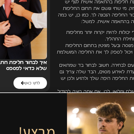
נת חליפות בהתאמה אישית לגוף יש
. מי שחי ונושם את תחום החליפות
ר החליפה הנכונה לך. כמו כן, יש כמה
פה בהתאמה אישית. למשל:
כולות להיות יקרות יותר מחליפות
חילת התהליך.
וסה ובעל מוניטין בתחום החליפות
 ויכול לספק לך את החליפה המושלמת
איך לבחור חליפת חתן:
עים לבחירה. חשוב לבחור בד שמתאים
שלא כדאי לפספס
ועדת לאירוע מסוים, הבד שלה צריך גם
 החליפה היפה שלך ולהזיע ולכן יש
לחץ כאן
לם ומלואו. לכן, אם אתה רוצה להגדיל
צוע בחנות
. הם יוכלו לעזור לך בכל
.
אסיק
עיניך? אתה רוצה לעשות הכול כדי
ן אתה פונה. באיזו חנות באמת יוכלו