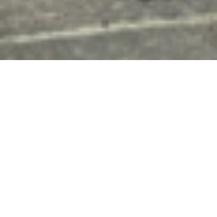
שנת 2025 מביאה איתה
מגמה ברורה באופנת הגברים
– חליפת פשתן לגבר הפכה
לבחירה המועדפת, במיוחד
אצל חתנים המחפשים שילוב
בין אלגנטיות מוקפדת לנינוחות
טבעית. חתונות מודרניות
שמתקיימות בחודשים החמים,
דורשות שילוב איכותי בין
מראה רשמי ומרשים, לבין
יכולת לזוז בחופשיות ולהרגיש