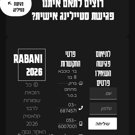
רוצים לתאם איתנו
פגישת
סטיילינג
פגישת סטיילינג אישית?
לתיאום
פרטי
RABANI
פגישה
התקשרות
2026
השאירו
בר כוכבא
8 בני
פרטים
ברק,
© כל
מתחם
הזכויות
ב.ס.ר
שמורות
03-
לרבני
6874571
קלאסיק
053-
2026
שליחה
6007001
האתר נבנה