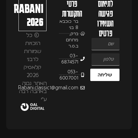
יאום
פרטי
RABANI
ישה
התקשרות
2026
אירו
בר כוכבא
8 בני
טים
ברק,
© כל
מתחם
הזכויות
ב.ס.ר
שמורות
03-
לרבני
6874571
קלאסיק
053-
2026
ליחה
6007001
האתר נבנה
Rabani.classic1@gmail.com
באהבה רבה
ע״י