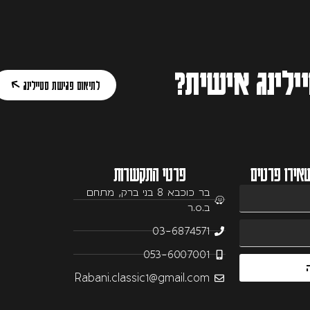
ילינג אישית?
לתיאום פגישת סטיילינג
אירו פרטים
פרטי התקשרות
בר כוכבא 8 בני ברק, מתחם
ב.ס.ר
03-6874571
053-6007001
Rabani.classic1@gmail.com