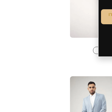
ו
גם לייזר
חליפות