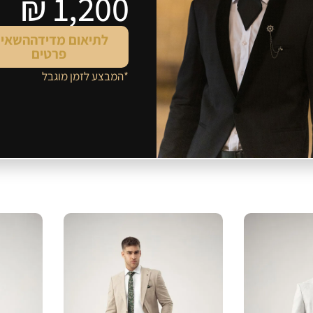
1,200 ₪
לתיאום מדידה
השאיר
פרטים
*המבצע לזמן מוגבל
מוקסין מבריק עם זמש
איטלקי ד
לכל החליפות
לכל ה