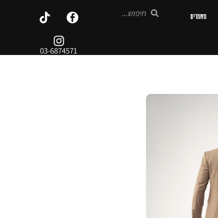
מאמרים
03-6874571