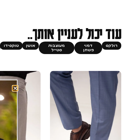
עוד יכול לעניין אותך..
רולקס
דמוי
מעוצבות
אושן
טוקסידו
פשתן
סטייל