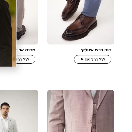
דגם ברש איטלקי
מכנס אפור אבזם
לכל החליפות
לכל החליפות