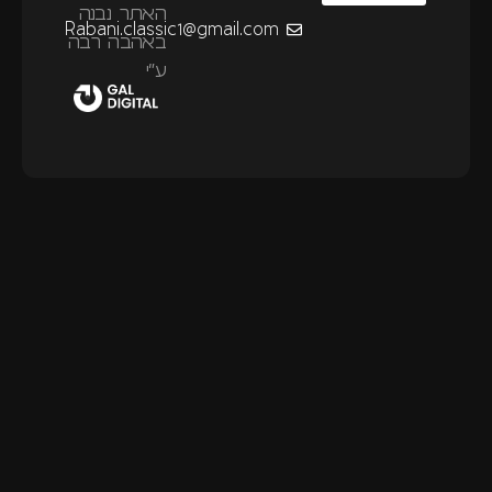
האתר נבנה
Rabani.classic1@gmail.com
באהבה רבה
ע״י