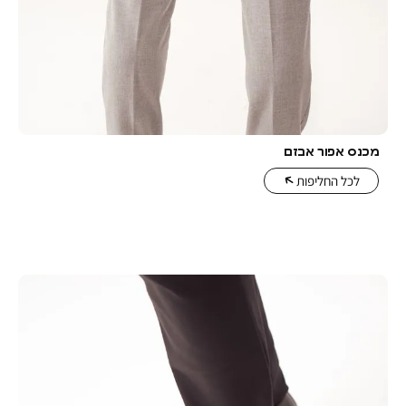
 אבזם
יפות