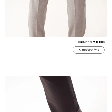
 אבזם
יפות