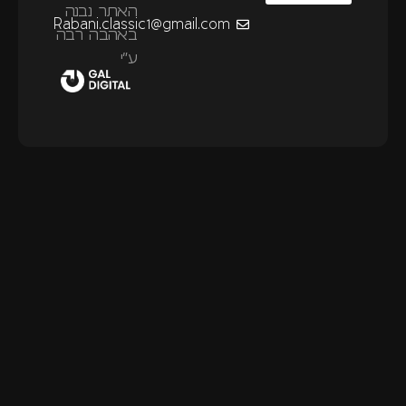
האתר נבנה
Rabani.classic1@gmail.com
באהבה רבה
ע״י