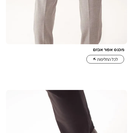
 אבזם
יפות