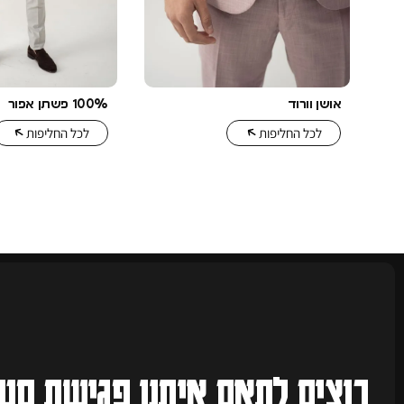
אושן וורוד
100% פשתן אפור
לכל החליפות
לכל החליפות
רוצים לתאם איתנו
פגישת סטי