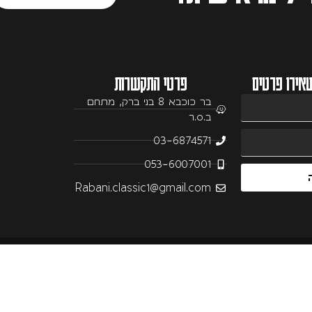
אירו פרטים
פרטי התקשרות
בר כוכבא 8 בני ברק, מתחם
ב.ס.ר
03-6874571
053-6007001
Rabani.classic1@gmail.com