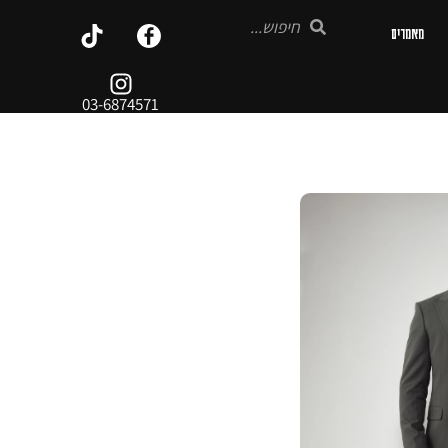
מאמרים
03-6874571