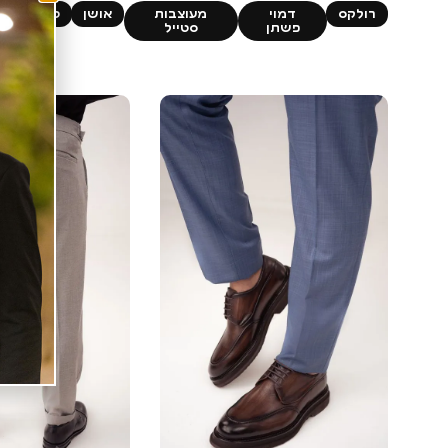
רולקס
דמוי
מעוצבות
אושן
טוקסידו
פשתן
סטייל