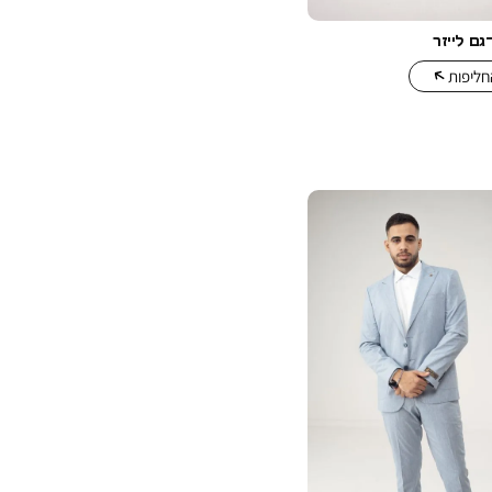
גם לייזר
חליפות