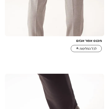
 אבזם
יפות