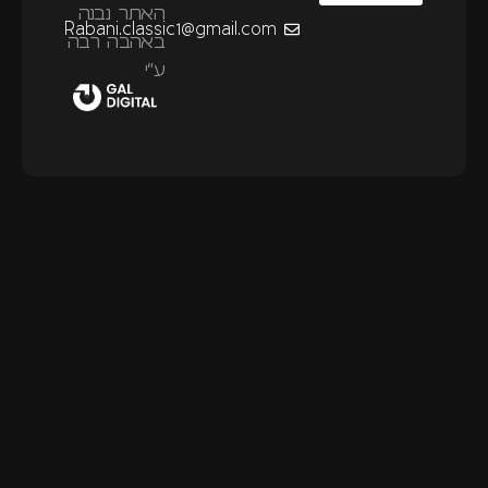
האתר נבנה
Rabani.classic1@gmail.com
באהבה רבה
ע״י